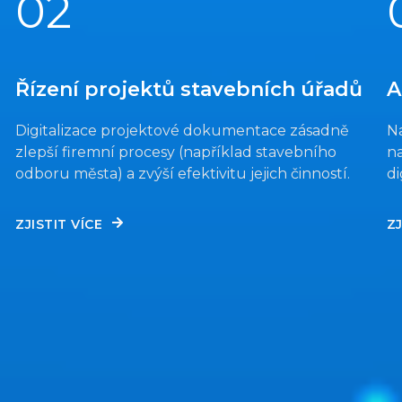
02
Řízení projektů stavebních úřadů
A
Digitalizace projektové dokumentace zásadně
Na
zlepší firemní procesy (například stavebního
n
odboru města) a zvýší efektivitu jejich činností.
di
ZJISTIT VÍCE
ZJ